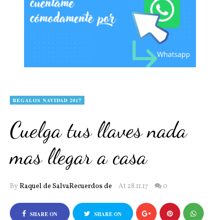
REGALOS NAVIDAD 2017
Cuelga tus llaves nada
mas llegar a casa
By
Raquel de SalvaRecuerdos de
At 28.11.17
0
SHARE ON
SHARE ON