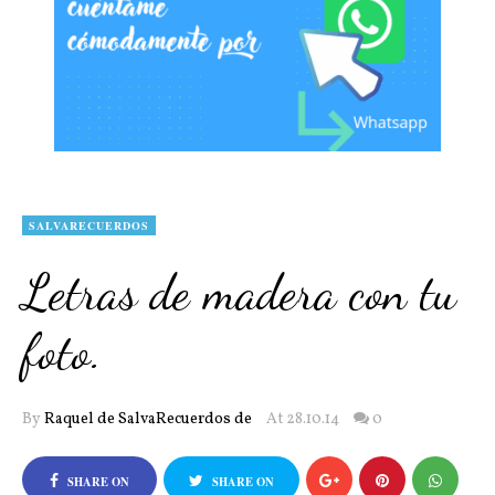
SALVARECUERDOS
Letras de madera con tu
foto.
By
Raquel de SalvaRecuerdos de
At 28.10.14
0
SHARE ON
SHARE ON